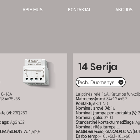
APIE MUS
KONTAKTAI
AKCIJOS
14 Serija
Tech. Duomenys
 10-16A
Laiptinės relė 16A. Keturios funkcij
2|84x35x58
Matmenys(mm):
84x17.4x59
Kontaktų sk:
1 NO
Nominali srovė (A):
16
tą (V):
230|250
Nominali įtampa per kontaktą (V):
2
Nominali galia:
3700
iaga:
AgSnO2
Standartinė kontaktų medžiaga:
Ag
Nominali ritės įtampa:
VA (50 Hz) / W:
C:
12 - 24 V
1,5|2,5
VAC(50/60Hz):
Galios sunaudojimas AC/DC VA (50 H
230 V
V DC:
-
Darbo temp:
-10...+50|-10...+60