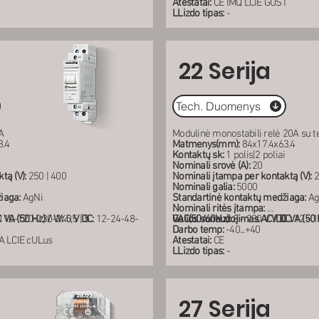
Atestatai:
CE IMQ LCIE GOST
LLizdo tipas:
-
22 Serija
Tech. Duomenys
A
Modulinė monostabili relė 20A su 
3.4
Matmenys(mm):
84x17.4x63.4
Kontaktų sk:
1 polis|2 poliai
Nominali srovė (A):
20
tą (V):
250 | 400
Nominali įtampa per kontaktą (V):
2
Nominali galia:
5000
iaga:
AgNi
Standartinė kontaktų medžiaga:
Ag
Nominali ritės įtampa:
VA (50 Hz) / W:
110-120-230-240
5,5 | 5
V DC:
12-24-48-
VAC(50/60Hz):
Galios sunaudojimas AC/DC VA (50 H
8 - 230 V
V DC:
12 - 1
Darbo temp:
-40...+40
A LCIE cULus
Atestatai:
CE
LLizdo tipas:
-
27 Serija