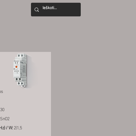
os
30
SnO2
z) / W:
2|1,5