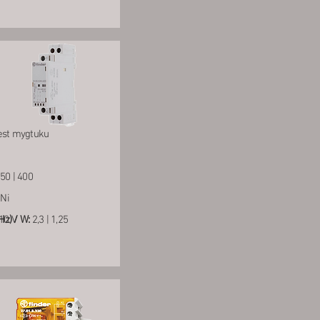
test mygtuku
50 | 400
Ni
z) / W:
10 V
2,3 | 1,25