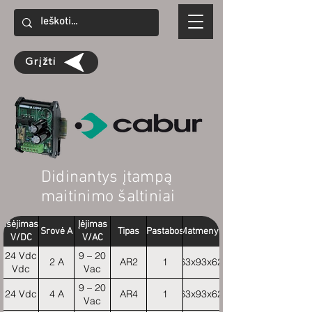
Grįžti
Didinantys įtampą
maitinimo šaltiniai
Išėjimas
Įėjimas
Srovė A
Tipas
Pastabos
Matmenys
V/DC
V/AC
24 Vdc
9 – 20
2 A
AR2
1
63x93x62
Vdc
Vac
9 – 20
24 Vdc
4 A
AR4
1
63x93x62
Vac