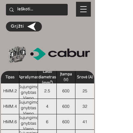
Grįžti
Laido
Įtampa
Tipas
Aprašymas
diametras
Srovė (A)
(V)
(mm²)
Sujungimo
HMM.2
2.5
600
25
gnybtas
Vieno
Sujungimo
aukšto
HMM.4
4
600
32
gnybtas
Vieno
Sujungimo
aukšto
HMM.6
6
600
41
gnybtas
Vieno