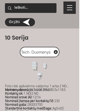
Grįžti
10 Serija
Tech. Duomenys
Foto relė apšvietimo valdymui 1 arba 2 NO
kontaktų. Apsaugos klasė IP54
Matmenys(mm):
58.7x108.3x40|80.5x118.5
Kontaktų sk:
1 NO|2 NO
Nominali srovė (A):
12|16
Nominali įtampa per kontaktą (V):
230
Nominali galia:
2800|3700
Standartinė kontaktų medžiaga:
AgSnO2