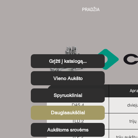
PRADŽIA
Grįžti į katalogą...
Vieno Aukšto
Tipas
Apr
Spyruokliniai
DAS.4
dviej
Daugiaaukščiai
TLD.2
trij
Aukštoms srovėms
TLE.2
trijų aukšt