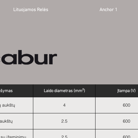
Lituojamos Relės
Anchor 1
ašymas
Laido diametras (mm²)
Įtampa (V)
ų aukštų
4
600
ų aukštų
2.5
600
ų su įžeminimu
2.5
600