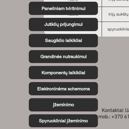
Paneliniam tvirtinimui
TDE.2
trijų aukšt
Jutiklių prijungimui
HMD.2
spyruoklini
Saugiklio laikikliai
Grandinės nutraukimui
Komponentų laikikliai
Elektroninėms schemoms
Įžeminimo
Kontaktai: 
mob.: +370 6
Spyruokliniai įžeminimo