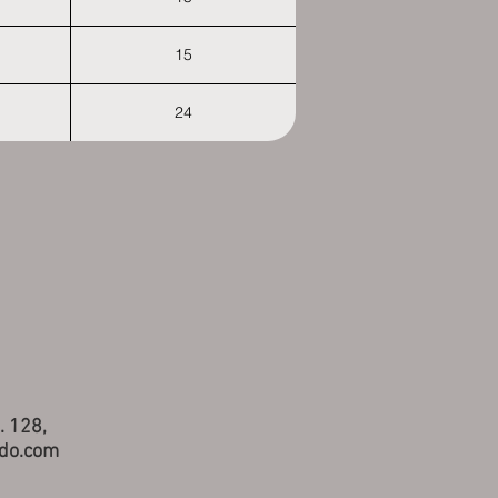
15
24
. 128,
ndo.com