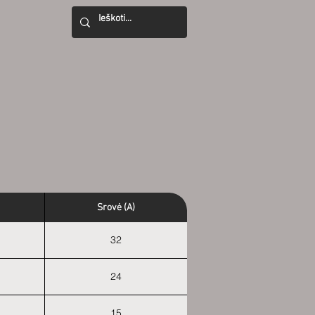
Srovė (A)
32
24
15