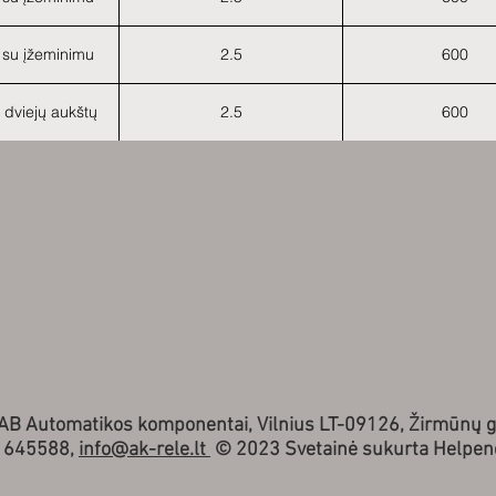
ų su įžeminimu
2.5
600
s dviejų aukštų
2.5
600
UAB Automatikos komponentai, Vilnius LT-09126, Žirmūnų g
1645588,
info@ak-rele.lt
© 2023 Svetainė sukurta Helpe