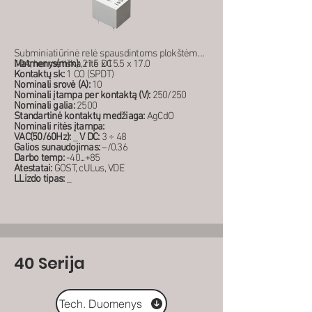
Subminiatiūrinė relė spausdintoms plokštėms
10A, hermetiška, ritė DC
Matmenys(mm):
21.5 x 15.5 x 17.0
Kontaktų sk:
1 CO (SPDT)
Nominali srovė (A):
10
Nominali įtampa per kontaktą (V):
250/250
Nominali galia:
2500
Standartinė kontaktų medžiaga:
AgCdO
Nominali ritės įtampa:
VAC(50/60Hz):
_
V DC:
3 ÷ 48
Galios sunaudojimas:
–/0.36
Darbo temp:
-40...+85
Atestatai:
GOST, cULus, VDE
LLizdo tipas:
_
40 Serija
Tech. Duomenys