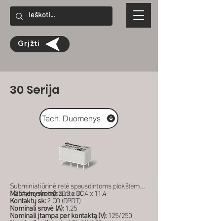
Grįžti
30 Serija
Tech. Duomenys
Subminiatiūrinė relė spausdintoms plokštėms
1,25A, hermetiška, ritė DC
Matmenys(mm):
20.3 x 10.4 x 11.4
Kontaktų sk:
2 CO (DPDT)
Nominali srovė (A):
1.25
Nominali įtampa per kontaktą (V):
125/250