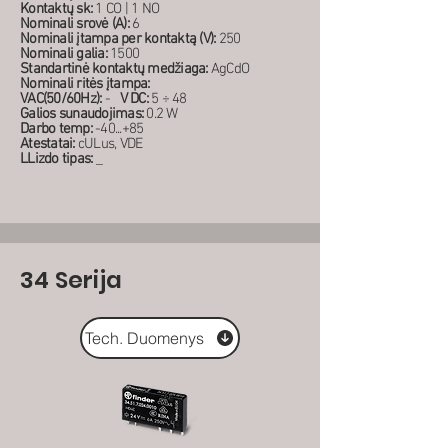
Kontaktų sk:
1 CO | 1 NO
Nominali srovė (A):
6
Nominali įtampa per kontaktą (V):
250
Nominali galia:
1500
Standartinė kontaktų medžiaga:
AgCdO
Nominali ritės įtampa:
VAC(50/60Hz):
-
V DC:
5 ÷ 48
Galios sunaudojimas:
0.2 W
Darbo temp:
-40...+85
Atestatai:
cULus, VDE
LLizdo tipas:
_
34 Serija
Tech. Duomenys