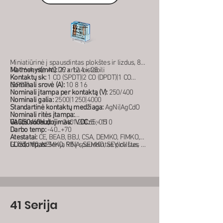
Miniatiūrinė į spausdintas plokštes ir lizdus, 8-
10-16 A, ritė AC, DC arba bistabili
Matmenys(mm):
29 x 12.4 x 25
Kontaktų sk:
1 CO (SPDT)|2 CO (DPDT)|1 CO
(SPDT)
Nominali srovė (A):
10 8 16
Nominali įtampa per kontaktą (V):
250/400
Nominali galia:
2500|1250|4000
Standartinė kontaktų medžiaga:
AgNi|AgCdO
Nominali ritės įtampa:
VAC(50/60Hz):
Galios sunaudojimas:
6 ÷ 240
1.2/0.65; 0.5
V DC:
5 ÷ 110
Darbo temp:
-40...+70
Atestatai:
CE, BEAB, BBJ, CSA, DEMKO, FIMKO,
GOST, IMQ, NEMKO, RINA, SEMKO, SEV, cULus,
LLizdo tipas:
Serija 95 į spausdintas plokštes ir
UTE,VDE
ant bėgelio DIN 35 mm
41 Serija