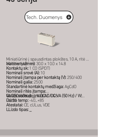
Tech. Duomenys
Miniatiūrinė į spausdintas plokštes, 10 A, ritė DC,
aukštis 14.8mm
Matmenys(mm):
30.0 x 10.0 x 14.8
Kontaktų sk:
1 CO (SPDT)
Nominali srovė (A):
10
Nominali įtampa per kontaktą (V):
250/400
Nominali galia:
2500
Standartinė kontaktų medžiaga:
AgCdO
Nominali ritės įtampa:
VAC(50/60Hz):
Galios sunaudojimas AC/DC VA (50 Hz) / W:
__
V DC:
3 ÷ 48
-/0.25
Darbo temp:
-40...+85
Atestatai:
CE, cULus, VDE
LLizdo tipas: _