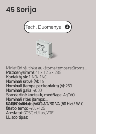
45 Serija
Tech. Duomenys
Miniatiūrinė, tinka aukštoms temperatūroms iki
+125C
Matmenys(mm):
41 x 12.5 x 28.8
Kontaktų sk:
1 NO/ 1NC
Nominali srovė (A):
16
Nominali įtampa per kontaktą (V):
250
Nominali galia:
4000
Standartinė kontaktų medžiaga:
AgCdO
Nominali ritės įtampa:
VAC(50/60Hz):
Galios sunaudojimas AC/DC VA (50 Hz) / W:
-
V DC:
6 ÷ 60
0.36
W
Darbo temp:
-40...+125
Atestatai:
GOST, cULus, VDE
LLizdo tipas: