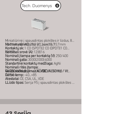
Tech. Duomenys
Miniatiūrinė į spausdintas plokštes ir lizdus, 8-
12-16 A, ritė AC arba DC, aukštis 15.7mm
Matmenys(mm):
29.0 x 12.4 x 15.7
Kontaktų sk:
1 CO (SPDT)|2 CO (DPDT)|1 CO
(SPDT)
Nominali srovė (A):
12|8|16
Nominali įtampa per kontaktą (V):
250/400
Nominali galia:
3000|2000|4000
Standartinė kontaktų medžiaga:
AgNi
Nominali ritės įtampa:
VAC(50/60Hz):
Galios sunaudojimas AC/DC VA (50 Hz) / W:
24 ÷ 230
V DC:
12 ÷ 110
0.75/0.4
Darbo temp:
-40...+85
Atestatai:
CE, CSA, UL, VDE
LLizdo tipas:
Serija 95 į spausdintas plokštes ir
ant bėgelio DIN 35 mm
43 Serija