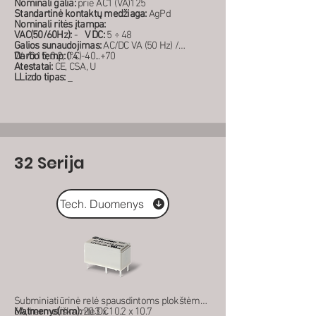
Nominali galia:
prie AC1 (VA)125
Standartinė kontaktų medžiaga:
AgPd
Nominali ritės įtampa:
VAC(50/60Hz):
-
V DC:
5 ÷ 48
Galios sunaudojimas:
AC/DC VA (50 Hz) /
W-/0.15; 0.2; 0.4
Darbo temp:
(°C)-40...+70
Atestatai:
CE, CSA, U
LLizdo tipas:
_
32 Serija
Tech. Duomenys
Subminiatiūrinė relė spausdintoms plokštėms
6A, hermetiška, ritė DC
Matmenys(mm):
20.3 x 10.2 x 10.7