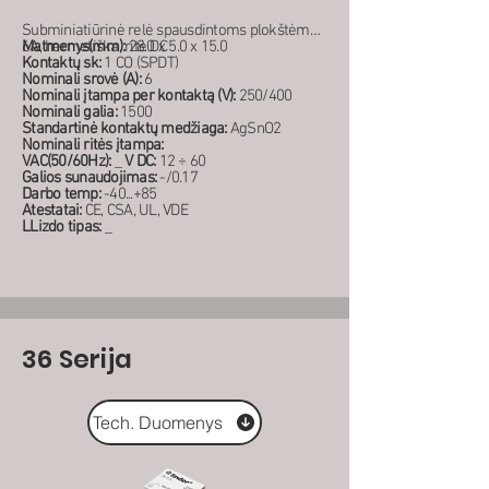
Subminiatiūrinė relė spausdintoms plokštėms,
6A, hermetiška, ritė DC
Matmenys(mm):
28.0 x 5.0 x 15.0
Kontaktų sk:
1 CO (SPDT)
Nominali srovė (A):
6
Nominali įtampa per kontaktą (V):
250/400
Nominali galia:
1500
Standartinė kontaktų medžiaga:
AgSnO2
Nominali ritės įtampa:
VAC(50/60Hz):
_
V DC:
12 ÷ 60
Galios sunaudojimas:
-/0.17
Darbo temp:
-40...+85
Atestatai:
CE, CSA, UL, VDE
LLizdo tipas:
_
36 Serija
Tech. Duomenys