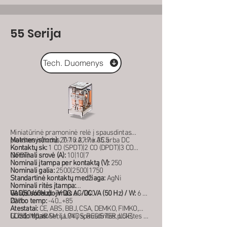
55 Serija
Tech. Duomenys
Miniatūrinė pramoninė relė į spausdintas
plokštes ir lizdus, 7-10 A, ritė AC arba DC
Matmenys(mm):
20.7 x 27.7 x 35.5
Kontaktų sk:
1 CO (SPDT)|2 CO (DPDT)|3 CO
(3PDT)
Nominali srovė (A):
10|10|7
Nominali įtampa per kontaktą (V):
250
Nominali galia:
2500|2500|1750
Standartinė kontaktų medžiaga:
AgNi
Nominali ritės įtampa:
VAC(50/60Hz):
Galios sunaudojimas AC/DC VA (50 Hz) / W:
-
V DC:
6 ÷ 240
6 ÷
220
Darbo temp:
-40...+85
Atestatai:
CE, ABS, BBJ, CSA, DEMKO, FIMKO,
GOST, IMQ, IRAM, LLOYDS, REGISTER, LCIE,
LLizdo tipas:
Serija 94 į spausdintas plokštes ir
NEMKO, RINA, SEMKO, SEV, cULus, VDE
ant bėgelio DIN 35 mm