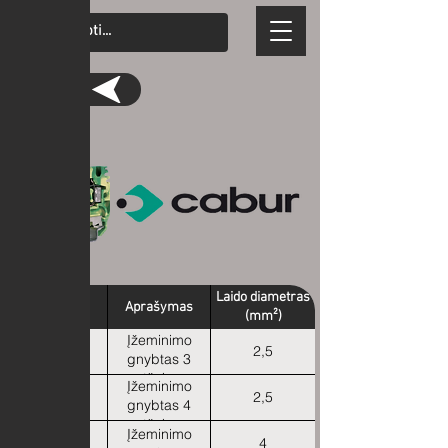
Grįžti
Laido diametras
Tipas
Aprašymas
(mm²)
Įžeminimo
HTE.2/1+2
2,5
gnybtas 3
atšakos
Įžeminimo
HTE.2/2+2
2,5
gnybtas 4
atšakos
Įžeminimo
HTE.4
4