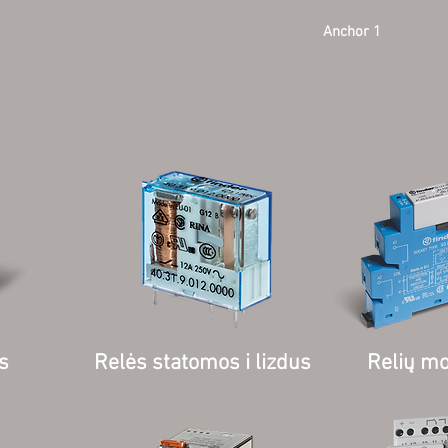
Lituojamos Relės
Anchor 1
s
Relės statomos i lizdus
Relių mo