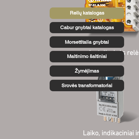
Relių katalogas
Cabur gnybtai katalogas
Morsettitalia gnybtai
Instaliacinės relė
Maitinimo šaltiniai
Žymėjimas
Srovės transformatoriai
Laiko, indikaciniai i