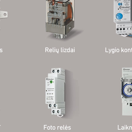
s
Relių lizdai
Lygio kon
r
Foto relės
Laikm