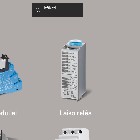
duliai
Laiko relės