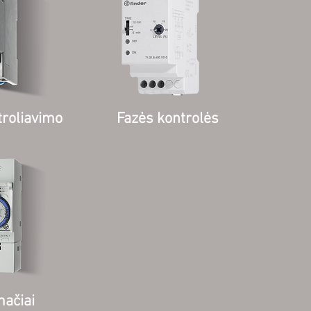
troliavimo
Fazės kontrolės
ačiai