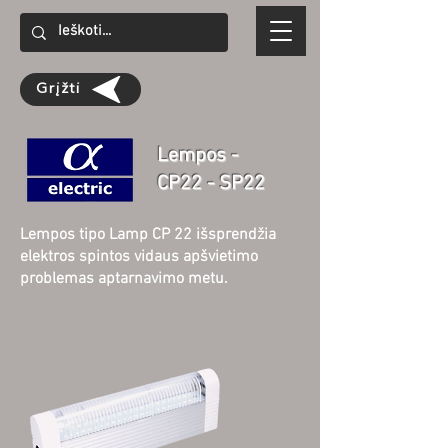
Grįžti
Lempos -
CP22 - SP22
Lempos tipo Lamp CP 22 išsprendžia
elektros spintos vidaus apšvietimo
problemas aptarnavimo metu.