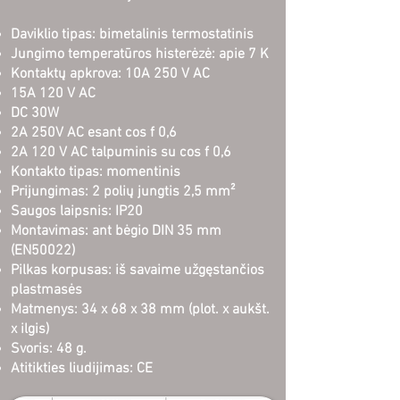
Daviklio tipas: bimetalinis termostatinis
Jungimo temperatūros histerėzė: apie 7 K
Kontaktų apkrova: 10A 250 V AC
15A 120 V AC
DC 30W
2A 250V AC esant cos f 0,6
2A 120 V AC talpuminis su cos f 0,6
Kontakto tipas: momentinis
Prijungimas: 2 polių jungtis 2,5 mm²
Saugos laipsnis: IP20
Montavimas: ant bėgio DIN 35 mm
(EN50022)
Pilkas korpusas: iš savaime užgęstančios
plastmasės
Matmenys: 34 x 68 x 38 mm (plot. x aukšt.
x ilgis)
Svoris: 48 g.
Atitikties liudijimas: CE