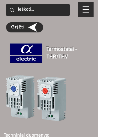
Grįžti
Termostatai -
THR/THV
Techniniai duomenys: