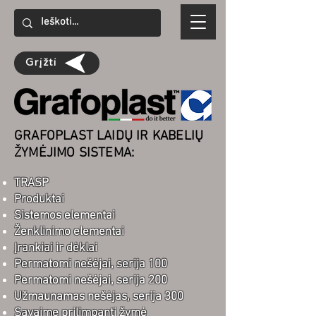
Grįžti
GRAFOPLAST LAIDŲ IR KABELIŲ
ŽYMĖJIMO SISTEMA:
TRASP
Produktai
Sistemos elementai
Ženklinimo elementai
Įrankiai ir dėklai
Permatomi nešėjai, serija 100
Permatomi nešėjai, serija 200
Užmaunamas nešėjas, serija 300
Savaime prilimpanti žymė